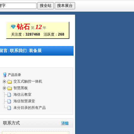
钻石
12
第
年
关注度：
3287468
活跃度：
268
留言
联系我们
装备展
|
|
产品目录
交互式触控一体机
智慧黑板
海信云教室
海信智慧课堂
未分目录的所有产品
联系方式
详细