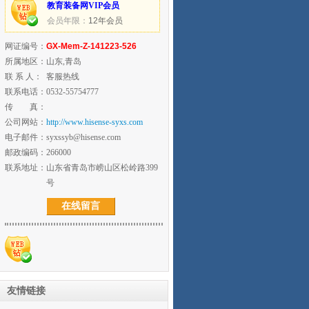
教育装备网VIP会员
会员年限：
12年会员
网证编号：
GX-Mem-Z-141223-526
所属地区：
山东,青岛
联 系 人：
客服热线
联系电话：
0532-55754777
传 真：
公司网站：
http://www.hisense-syxs.com
电子邮件：
syxssyb@hisense.com
邮政编码：
266000
联系地址：
山东省青岛市崂山区松岭路399
号
在线留言
友情链接