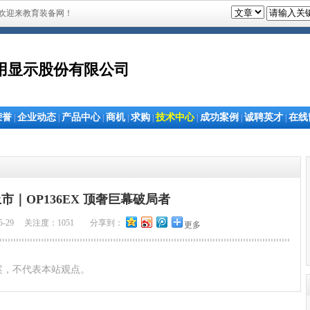
欢迎来教育装备网！
用显示股份有限公司
荣誉
企业动态
产品中心
商机
求购
技术中心
成功案例
诚聘英才
在线
|
|
|
|
|
|
|
|
市｜OP136EX 顶奢巨幕破局者
5-29 关注度：1051
分享到：
更多
案，不代表本站观点。