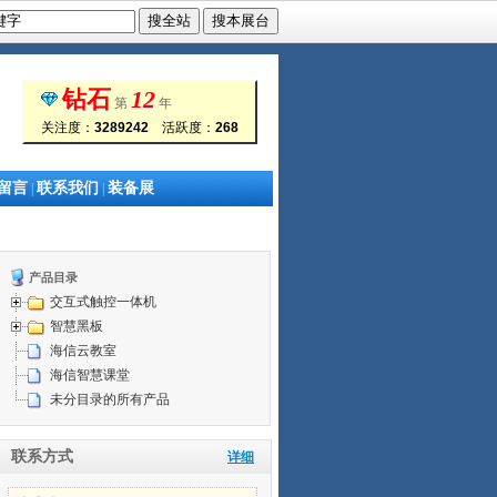
钻石
12
第
年
关注度：
3289242
活跃度：
268
留言
联系我们
装备展
|
|
产品目录
交互式触控一体机
智慧黑板
海信云教室
海信智慧课堂
未分目录的所有产品
联系方式
详细