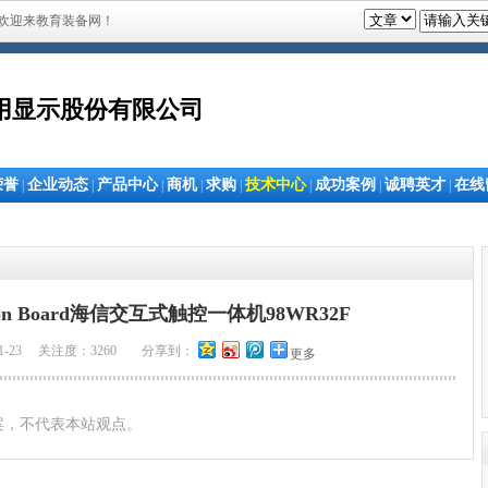
欢迎来教育装备网！
用显示股份有限公司
荣誉
企业动态
产品中心
商机
求购
技术中心
成功案例
诚聘英才
在线
|
|
|
|
|
|
|
|
on Board海信交互式触控一体机98WR32F
1-23 关注度：3260
分享到：
更多
案，不代表本站观点。