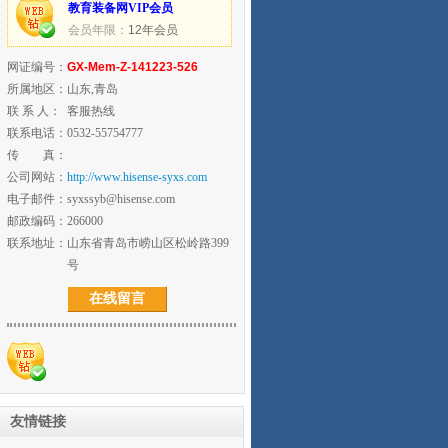
教育装备网VIP会员
会员年限：
12年会员
网证编号：
GX-Mem-Z-141223-526
所属地区：
山东,青岛
联 系 人：
客服热线
联系电话：
0532-55754777
传 真：
公司网站：
http://www.hisense-syxs.com
电子邮件：
syxssyb@hisense.com
邮政编码：
266000
联系地址：
山东省青岛市崂山区松岭路399
号
在线留言
友情链接