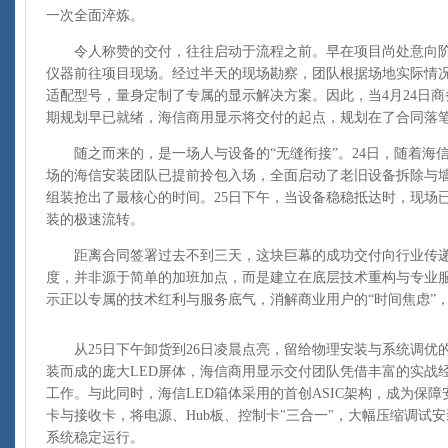
一次全面淬炼。
令人称赞的交付，往往启动于流程之前。早在项目尚处意向阶
仪器前往项目现场。经过半天的现场勘察，团队根据场地实际情
适配型号，量身定制了专属的显示解决方案。因此，当4月24日
期规划早已就绪，海信商用显示将交付的起点，规划在了合同落
随之而来的，是一场人与设备的“无缝衔接”。24日，随着海信
场的海信安装团队已提前拎包入场，全面启动了老旧设备拆除与
组装抢出了最核心的时间。25日下午，当设备稳稳抵达时，现场
装的极速流转。
距离合同签署过去不到三天，这块巨幕的成功交付向行业传递
度，并非源于简单的加班加点，而是建立在底层技术重构与专业
示正以专属的技术红利与服务底气，消解商业用户的“时间焦虑”
从25日下午卸货到26日凌晨点亮，留给物理安装与系统调优的
装而成的庞大LED屏体，海信商用显示交付团队凭借丰富的实战
工作。与此同时，海信LED箱体采用的首创ASIC架构，成为保
卡与接收卡，将电源、Hub板、控制卡"三合一"，大幅压缩调试
系统稳定运行。