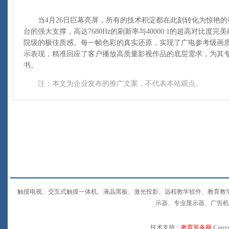
当4月26日巨幕亮屏，所有的技术积淀都在此刻转化为惊艳的
台的强大支撑，高达7680Hz的刷新率与40000:1的超高对比
院级的极佳质感。每一帧色彩的真实还原，实现了广电参考级画
示表现，精准回应了客户播放高质量影视作品的底层需求，为其
书。
注：本文为企业发布的推广文案，不代表本站观点。
触摸电视、交互式触摸一体机、液晶黑板、激光投影、远程教学软件、教育教
示器、专业显示器、广告机
技术支持：
教育装备网
Copyr