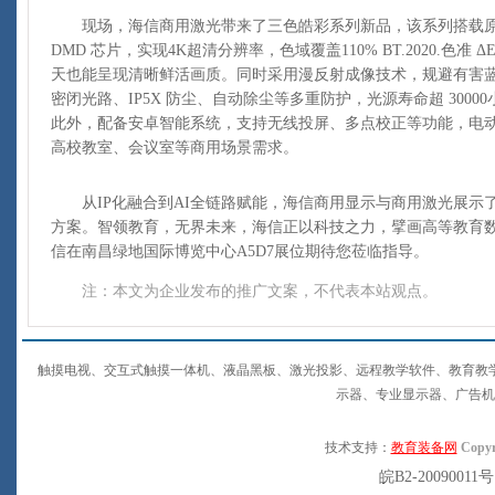
现场，海信商用激光带来了三色皓彩系列新品，该系列搭载原生三
DMD 芯片，实现4K超清分辨率，色域覆盖110% BT.2020.色准
天也能呈现清晰鲜活画质。同时采用漫反射成像技术，规避有害
密闭光路、IP5X 防尘、自动除尘等多重防护，光源寿命超 300
此外，配备安卓智能系统，支持无线投屏、多点校正等功能，电
高校教室、会议室等商用场景需求。
从IP化融合到AI全链路赋能，海信商用显示与商用激光展示
方案。智领教育，无界未来，海信正以科技之力，擘画高等教育数
信在南昌绿地国际博览中心A5D7展位期待您莅临指导。
注：本文为企业发布的推广文案，不代表本站观点。
触摸电视、交互式触摸一体机、液晶黑板、激光投影、远程教学软件、教育教
示器、专业显示器、广告机
技术支持：
教育装备网
Copyr
皖B2-20090011