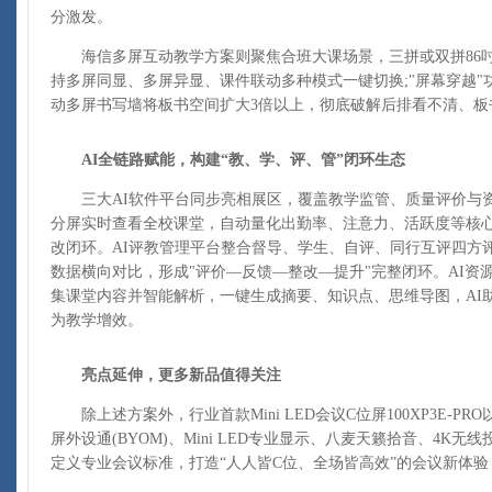
分激发。
海信多屏互动教学方案则聚焦合班大课场景，三拼或双拼86吋
持多屏同显、多屏异显、课件联动多种模式一键切换;"屏幕穿越"
动多屏书写墙将板书空间扩大3倍以上，彻底破解后排看不清、板
AI全链路赋能，构建“教、学、评、管”闭环生态
三大AI软件平台同步亮相展区，覆盖教学监管、质量评价与资
分屏实时查看全校课堂，自动量化出勤率、注意力、活跃度等核
改闭环。AI评教管理平台整合督导、学生、自评、同行互评四方
数据横向对比，形成"评价—反馈—整改—提升"完整闭环。AI资
集课堂内容并智能解析，一键生成摘要、知识点、思维导图，AI助
为教学增效。
亮点延伸，更多新品值得关注
除上述方案外，行业首款Mini LED会议C位屏100XP3E-P
屏外设通(BYOM)、Mini LED专业显示、八麦天籁拾音、4K
定义专业会议标准，打造“人人皆C位、全场皆高效”的会议新体