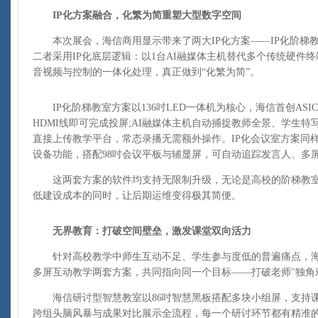
IP化方案融合，化繁为简重塑大型数字空间
本次展会，海信商用显示带来了两大IP化方案——IP化阶梯教
二者采用IP化底层逻辑：以1台AI融媒体主机替代多个传统硬件
音视频与控制的一体化处理，真正做到“化繁为简”。
IP化阶梯教室方案以136吋LED一体机为核心，海信首创AS
HDMI线即可完成投屏;AI融媒体主机自动捕捉教师全景、学生
直接上传教学平台，常态录播无需额外操作。IP化会议室方案同样
设备功能，搭配98吋会议平板与辅显屏，可自动追踪发言人、多
这两套方案的软件均支持无限制升级，无论是高校的阶梯教室
低建设成本的同时，让后期运维变得极其简便。
无界教育：打破空间壁垒，激发课堂双向活力
针对高校教学中师生互动不足、学生参与度低的普遍痛点，海
多屏互动教学两套方案，共同指向同一个目标——打破老师"独角
海信研讨型智慧教室以86吋智慧黑板搭配多块小组屏，支持课
跨组头脑风暴与成果对比展示全流程，每一个研讨环节都有精准