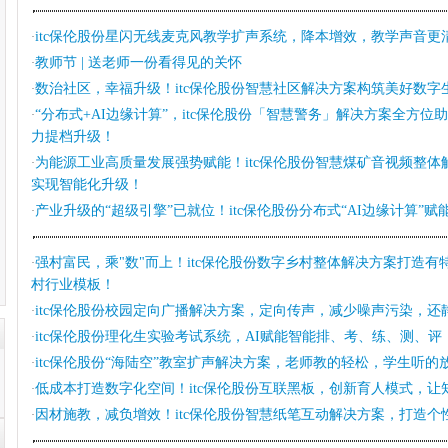
itc保伦股份星闪无线麦克风教学扩声系统，降本增效，教学声音更
·
教师节 | 送老师一份看得见的关怀
·
数治社区，幸福升级！itc保伦股份智慧社区解决方案构筑美好数字
·
“分布式+AI边缘计算”，itc保伦股份「智慧警务」解决方案全方
·
力提档升级！
为能源工业高质量发展强势赋能！itc保伦股份智慧煤矿音视频整体
·
实现智能化升级！
产业升级的“超级引擎”已就位！itc保伦股份分布式“AI边缘计算”
·
强村富民，乘"数"而上！itc保伦股份数字乡村整体解决方案打造
·
村行业模板！
itc保伦股份校园定向广播解决方案，定向传声，减少噪声污染，还
·
itc保伦股份理化生实验考试系统，AI赋能智能排、考、练、测、评
·
itc保伦股份“海陆空”教室扩声解决方案，老师教的轻松，学生听的
·
低成本打造数字化空间！itc保伦股份互联黑板，创新育人模式，让
·
因材施教，减负增效！itc保伦股份智慧纸笔互动解决方案，打造个
·