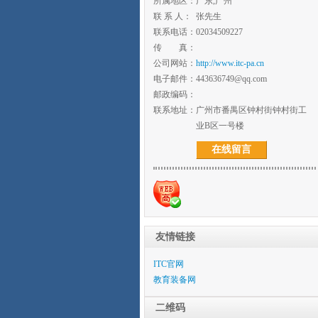
所属地区：
广东,广州
联 系 人：
张先生
联系电话：
02034509227
传 真：
公司网站：
http://www.itc-pa.cn
电子邮件：
443636749@qq.com
邮政编码：
联系地址：
广州市番禺区钟村街钟村街工
业B区一号楼
在线留言
友情链接
ITC官网
教育装备网
二维码