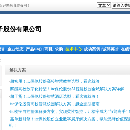
欢迎来教育装备网！
子股份有限公司
荣誉
企业动态
产品中心
商机
求购
技术中心
成功案例
诚聘英才
在线
|
|
|
|
|
|
|
|
案
解决方案
超实用！itc保伦股份高校智慧教室选型，看这就够
·
赋能高校数字化转型！itc保伦股份AI智慧校园全域解决方案详解
·
超干货！itc保伦股份智慧酒店选型，看这篇就够！
·
itc保伦股份高校智慧校园解决方案，超全选型指南
·
itc楼宇自控整体解决方案，实现柔性智控，让楼宇成为“节能高手”
·
赢单新引擎！itc保伦股份企业数字展厅解决方案，赋能品牌价值深
·
机！