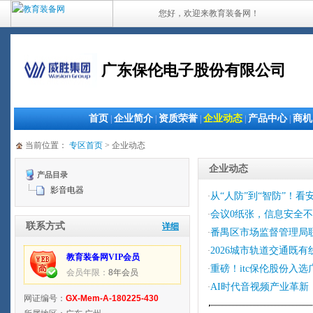
您好，欢迎来教育装备网！
广东保伦电子股份有限公司
首页
企业简介
资质荣誉
企业动态
产品中心
商机
|
|
|
|
|
当前位置：
专区首页
> 企业动态
企业动态
产品目录
影音电器
从“人防”到“智防”！
·
会议0纸张，信息安全不
·
联系方式
详细
番禺区市场监督管理局联
·
2026城市轨道交通既
·
教育装备网VIP会员
重磅！itc保伦股份入
·
会员年限：
8年会员
AI时代音视频产业革新
·
网证编号：
GX-Mem-A-180225-430