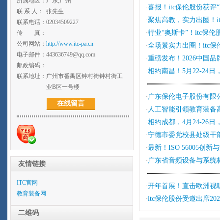
所属地区：
广东,广州
喜报！itc保伦股份获评
·
联 系 人：
张先生
聚焦高教，实力出圈！i
·
联系电话：
02034509227
行业“奥斯卡”！itc
传 真：
·
公司网站：
http://www.itc-pa.cn
全场景实力出圈！itc
·
电子邮件：
443636749@qq.com
重磅发布！2026中国品
·
邮政编码：
相约南昌！5月22-24
·
联系地址：
广州市番禺区钟村街钟村街工
业B区一号楼
广东保伦电子股份有限公
·
在线留言
人工智能引领教育装备高
·
相约成都，4月24-26
·
宁德市委党校县处级干部
·
最新！ISO 56005
·
广东省音频设备与系统标准
·
友情链接
ITC官网
开年首展！直击欧洲视听行
·
教育装备网
itc保伦股份受邀出席2
·
二维码