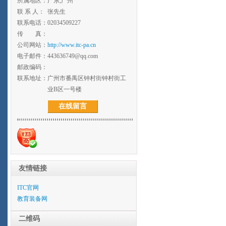
所属地区：
广东,广州
联 系 人：
张先生
联系电话：
02034509227
传 真：
公司网站：
http://www.itc-pa.cn
电子邮件：
443636749@qq.com
邮政编码：
联系地址：
广州市番禺区钟村街钟村街工
业B区一号楼
在线留言
友情链接
ITC官网
教育装备网
二维码