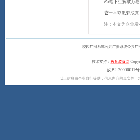
✍️笔下生辉破万卷
🏆一举夺魁梦成真
注：本文为企业发
校园广播系统公共广播系统公共广
技术支持：
教育装备网
Copyr
皖B2-20090011
以上信息由企业自行提供，信息内容的真实性、