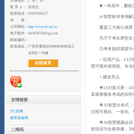
所属地区：
广东,广州
❥一举高中，鹏程万
联 系 人：
张先生
联系电话：
02034509227
itc智慧标准考场解
传 真：
公司网站：
http://www.itc-pa.cn
覆盖三大核心场景
电子邮件：
443636749@qq.com
为万千考生梦想全
邮政编码：
联系地址：
广州市番禺区钟村街钟村街工
①考务指挥调度中
业B区一号楼
✅应用产品：LED显
在线留言
慧可视对讲系统、专业
✨建设亮点
🌟LED显示屏：4
直观掌握各考场的实时
友情链接
🌟AI智慧分布式：
ITC官网
过程可视化、一体化、
教育装备网
🌟AI智慧视频会议
程培训与全程录播，为
二维码