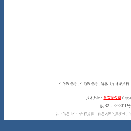
午休课桌椅，午睡课桌椅，连体式午休课桌椅
技术支持：
教育装备网
Copyr
皖B2-20090011
以上信息由企业自行提供，信息内容的真实性、