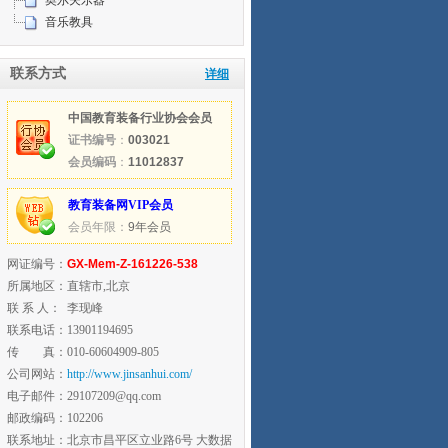
奥尔夫乐器
音乐教具
联系方式
详细
中国教育装备行业协会会员
证书编号
：
003021
会员编码
：
11012837
教育装备网VIP会员
会员年限：
9年会员
网证编号：
GX-Mem-Z-161226-538
所属地区：
直辖市,北京
联 系 人：
李现峰
联系电话：
13901194695
传 真：
010-60604909-805
公司网站：
http://www.jinsanhui.com/
电子邮件：
29107209@qq.com
邮政编码：
102206
联系地址：
北京市昌平区立业路6号 大数据