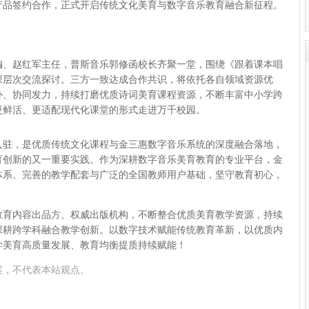
产品签约合作，正式开启传统文化美育与数字音乐教育融合新征程。
编
、
赵红军主任
，普斯音乐郭修函校长齐聚一堂，围绕《跟着课本唱
深层次交流探讨。三方一致达成合作共识，将依托各自领域资源优
补、协同发力，持续打磨优质诗词美育课程资源，不断丰富中小学跨
更鲜活、更适配现代化课堂的形式走进万千校园。
入驻，是优质传统文化课程与金三惠数字音乐系统的深度融合落地，
育创新的又一重要实践。作为深耕数字音乐美育教育的专业平台，金
体系、完善的教学配套与广泛的全国教师用户基础，坚守教育初心，
教育内容出品方、权威出版机构，不断整合优质美育教学资源，持续
深耕跨学科融合教学创新。以数字技术赋能传统教育革新，以优质内
学美育高质量发展、教育均衡提质持续赋能！
案，不代表本站观点。