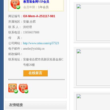
教育装备网VIP会员
会员年限：
1年会员
网证编号：
GX-Mem-A-251117-981
所属地区：
安徽,合肥
联 系 人：
洪经理
联系电话：
15056637808
传 真：
公司网站：
http://www.ceiea.com/cp57523
电子邮件：
amelie@yishikj.cn
邮政编码：
联系地址：
安徽省合肥市高新区拓基金座C
号楼26楼
在线留言
友情链接