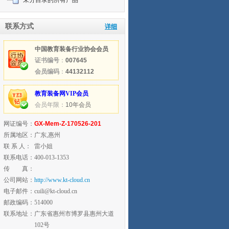
未分目录的所有产品
联系方式
详细
中国教育装备行业协会会员
证书编号
：
007645
会员编码
：
44132112
教育装备网VIP会员
会员年限：
10年会员
网证编号：
GX-Mem-Z-170526-201
所属地区：
广东,惠州
联 系 人：
雷小姐
联系电话：
400-013-1353
传 真：
公司网站：
http://www.kt-cloud.cn
电子邮件：
cuili@kt-cloud.cn
邮政编码：
514000
联系地址：
广东省惠州市博罗县惠州大道
102号