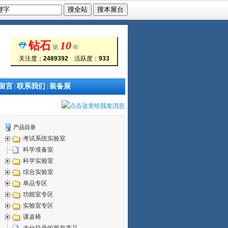
钻石
10
第
年
关注度：
2489392
活跃度：
933
留言
联系我们
装备展
|
|
产品目录
考试系统实验室
科学准备室
科学实验室
综合实验室
单品专区
功能室专区
实验室专区
课桌椅