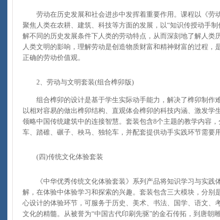
劳动在历史发展和社会进步中发挥着重要作用。课程以《劳动
聚焦人类在农耕、建筑、科技等方面的发展，以“知识传授动手制
解不同的历史发展条件下人类的劳动特点，从而深刻地了解人类
人类文明的影响，理解劳动是创造物质财富和精神财富的过程，
正确的劳动价值观。
2、劳动与文明套装(组合榫卯版)
组合榫卯的设计是基于学生实际动手能力，解决了榫卯制作难
以相对容易的做出榫卯结构、直观体会榫卯的科技内涵、激发学
领略中国传统建筑中的连接智慧。套装包含8个主题的教学内容，
车、踏碓、碾子、秧马、独轮车，并配套提供动手实践环节需要
(四)传统文化体验套装
《中华优秀传统文化体验套装》系列产品将知识学习与实践体
解，在体验中体验学习和探索的兴趣。套装包含三大模块，分别
心设计的体验环节，可服务于历史、美术、书法、国学、语文、
文化的精髓。从被誉为“中国古代印刷先驱”的金石传拓，到唐朝雕