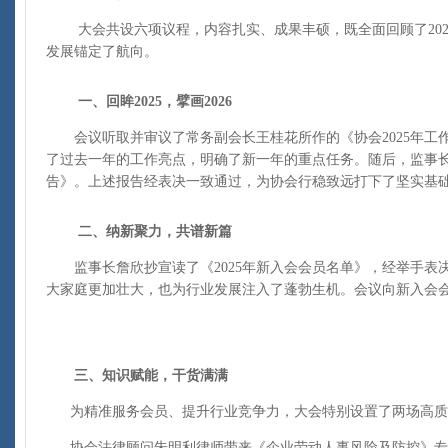
大会共设六项议程，内容扎实、成果丰硕，既全面回顾了2025
发展锚定了航向。
一、回眸2025，擘画2026
会议听取并审议了常务副会长王桂花所作的《协会2025年工作
了过去一年的工作亮点，明确了新一年的重点任务。随后，监事长
告》。上述报告经表决一致通过，为协会行稳致远打下了坚实基
二、纳新聚力，共谱新篇
监事长詹欣抄宣读了《2025年新入会会员名单》，经举手表
大家庭更加壮大，也为行业发展注入了蓬勃生机。会议向新入会
三、知识赋能，干货满满
为精准服务会员、提升行业竞争力，大会特别设置了两场高质
协会法律顾问朱明利律师带来《企业劳动人事风险及防控》专