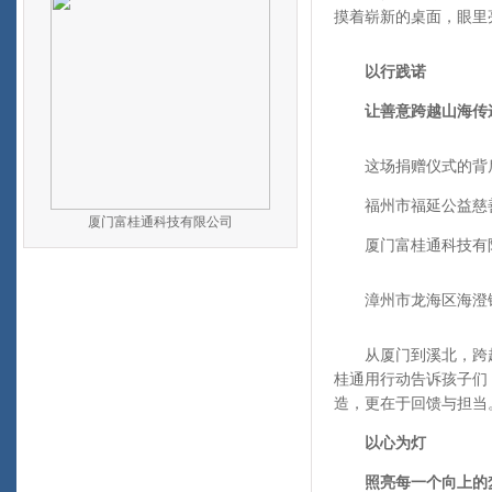
摸着崭新的桌面，眼里
以行践诺
让善意跨越山海传
这场捐赠仪式的背后
福州市福延公益慈善
厦门富桂通科技有限公司
厦门富桂通科技有限
漳州市龙海区海澄镇
从厦门到溪北，跨越山
桂通用行动告诉孩子们
造，更在于回馈与担当
以心为灯
照亮每一个向上的