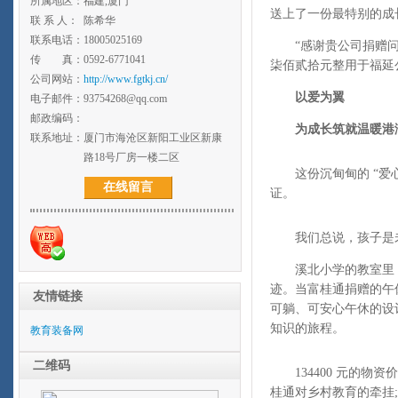
所属地区：
福建,厦门
送上了一份最特别的成
联 系 人：
陈希华
联系电话：
18005025169
“感谢贵公司捐赠问界
传 真：
0592-6771041
柒佰贰拾元整用于福延公
公司网站：
http://www.fgtkj.cn/
以爱为翼
电子邮件：
93754268@qq.com
邮政编码：
为成长筑就温暖港
联系地址：
厦门市海沧区新阳工业区新康
路18号厂房一楼二区
这份沉甸甸的 “爱心
在线留言
证。
我们总说，孩子是未
溪北小学的教室里，
迹。当富桂通捐赠的午
友情链接
可躺、可安心午休的设
知识的旅程。
教育装备网
二维码
134400 元的物
桂通对乡村教育的牵挂