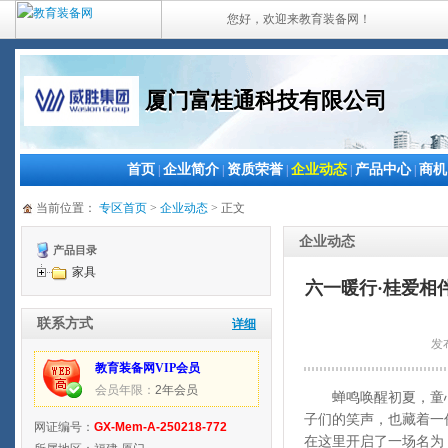
您好，欢迎来教育装备网！
厦门富桂通科技有限公司
首页
企业简介
资质荣誉
企业动态
产品中心
商机
|
|
|
|
|
当前位置：
专区首页
>
企业动态
> 正文
企业动态
产品目录
家具
六一暖行·桂爱相
联系方式
详细
发
教育装备网VIP会员
会员年限：
2年会员
蝉鸣唤醒初夏，童心
子们的笑声，也藏着一
网证编号：
GX-Mem-A-250218-772
在这里开启了一场名为