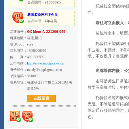
会员编码
：
91000025
托普拉全塑储物柜
性。
教育装备网VIP会员
会员年限：
4年会员
墙柱与立面嵌入：
网证编号：
GX-Mem-A-221206-049
传统教室中，墙面
所属地区：
福建,厦门
托普拉全塑储物柜
联 系 人：
sora
不占地、不挡路、不影
联系电话：
18900206679
境，不仅提升了美观度
传 真：
4001380592
公司网站：
http://www.topplalocker.cn
电子邮件：
mindy@topplagroup.com
走廊墙体内嵌：公
邮政编码：
361000
走廊是师生日常通
联系地址：
福建省厦门市集美区灌口镇南
放学等高峰时段，柜体
塘路5号
托普拉通过内嵌式
在线留言
无阻。消除通道障碍的
保证通行顺畅的同时，
色。