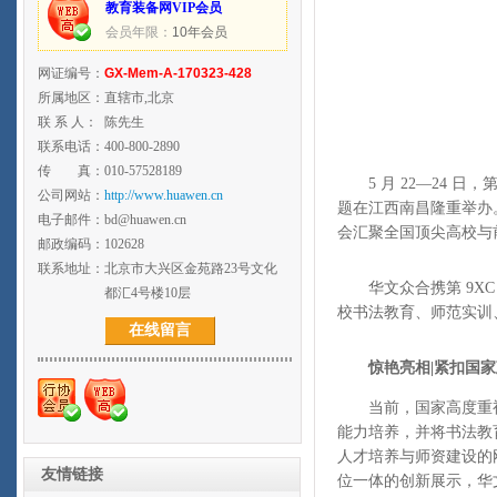
教育装备网VIP会员
会员年限：
10年会员
网证编号：
GX-Mem-A-170323-428
所属地区：
直辖市,北京
联 系 人：
陈先生
联系电话：
400-800-2890
传 真：
010-57528189
5 月 22—24 日
公司网站：
http://www.huawen.cn
题在江西南昌隆重举办
电子邮件：
bd@huawen.cn
会汇聚全国顶尖高校与
邮政编码：
102628
联系地址：
北京市大兴区金苑路23号文化
华文众合携第 9XC
都汇4号楼10层
校书法教育、师范实训
在线留言
惊艳亮相|紧扣国
当前，国家高度重视
能力培养，并将书法教
人才培养与师资建设的
友情链接
位一体的创新展示，华