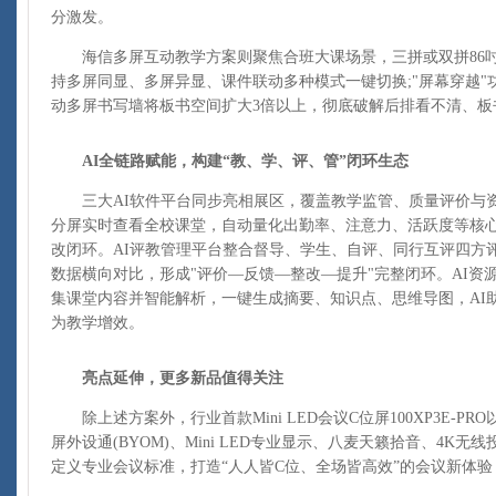
分激发。
海信多屏互动教学方案则聚焦合班大课场景，三拼或双拼86吋
持多屏同显、多屏异显、课件联动多种模式一键切换;"屏幕穿越"
动多屏书写墙将板书空间扩大3倍以上，彻底破解后排看不清、板
AI全链路赋能，构建“教、学、评、管”闭环生态
三大AI软件平台同步亮相展区，覆盖教学监管、质量评价与资
分屏实时查看全校课堂，自动量化出勤率、注意力、活跃度等核
改闭环。AI评教管理平台整合督导、学生、自评、同行互评四方
数据横向对比，形成"评价—反馈—整改—提升"完整闭环。AI资
集课堂内容并智能解析，一键生成摘要、知识点、思维导图，AI助
为教学增效。
亮点延伸，更多新品值得关注
除上述方案外，行业首款Mini LED会议C位屏100XP3E-P
屏外设通(BYOM)、Mini LED专业显示、八麦天籁拾音、4K
定义专业会议标准，打造“人人皆C位、全场皆高效”的会议新体