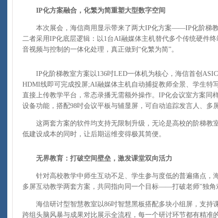
IP化方案融合，化繁为简重塑大型数字空间
本次展会，海信商用显示带来了两大IP化方案——IP化阶梯教
二者采用IP化底层逻辑：以1台AI融媒体主机替代多个传统硬件
音视频与控制的一体化处理，真正做到“化繁为简”。
IP化阶梯教室方案以136吋LED一体机为核心，海信首创AS
HDMI线即可完成投屏;AI融媒体主机自动捕捉教师全景、学生
直接上传教学平台，常态录播无需额外操作。IP化会议室方案同样
设备功能，搭配98吋会议平板与辅显屏，可自动追踪发言人、多
这两套方案的软件均支持无限制升级，无论是高校的阶梯教室
低建设成本的同时，让后期运维变得极其简便。
无界教育：打破空间壁垒，激发课堂双向活力
针对高校教学中师生互动不足、学生参与度低的普遍痛点，海
多屏互动教学两套方案，共同指向同一个目标——打破老师"独角
海信研讨型智慧教室以86吋智慧黑板搭配多块小组屏，支持课
跨组头脑风暴与成果对比展示全流程，每一个研讨环节都有精准