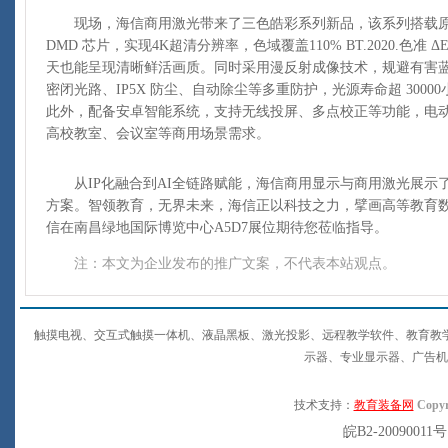
现场，海信商用激光带来了三色皓彩系列新品，该系列搭载原生三
DMD 芯片，实现4K超清分辨率，色域覆盖110% BT.2020.色准
天也能呈现清晰鲜活画质。同时采用漫反射成像技术，规避有害
密闭光路、IP5X 防尘、自动除尘等多重防护，光源寿命超 300
此外，配备安卓智能系统，支持无线投屏、多点校正等功能，电
高校教室、会议室等商用场景需求。
从IP化融合到AI全链路赋能，海信商用显示与商用激光展示
方案。智领教育，无界未来，海信正以科技之力，擘画高等教育数
信在南昌绿地国际博览中心A5D7展位期待您莅临指导。
注：本文为企业发布的推广文案，不代表本站观点。
触摸电视、交互式触摸一体机、液晶黑板、激光投影、远程教学软件、教育教
示器、专业显示器、广告机
技术支持：
教育装备网
Copyr
皖B2-20090011