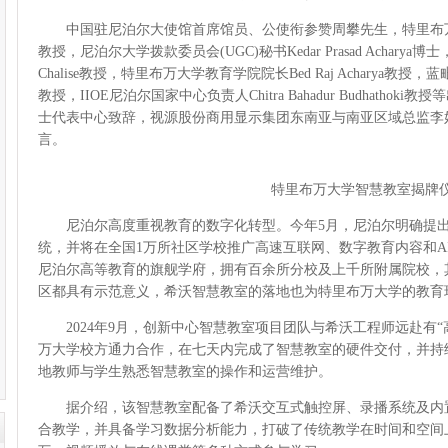
中国驻尼泊尔大使馆首席馆员、公使衔参赞周攀先生，特里布万大学校长Sushi
教授，尼泊尔大学拨款委员会(UGC)秘书Kedar Prasad Acharya博
Chalise教授，特里布万大学教育学院院长Bed Raj Acharya教授，蓝毗尼科
教授，IIOE尼泊尔国家中心负责人Chitra Bahadur Budhath
士代表中心致辞，视源股份商用显示集团东南亚与南亚区域总监李
言。
特里布万大学智慧教室揭牌
尼泊尔高度重视教育的数字化转型。今年5月，尼泊尔明确提出
统，并将在全国1万所社区学校推广高速互联网、数字教育内容和A
尼泊尔高等教育的旗舰学府，拥有百余所分校及上千所附属院校，
区都具有示范意义，希沃智慧教室的落地也为特里布万大学的教育
2024年9月，创新中心智慧教室项目团队与希沃工程师远赴有“
万大学校方通力合作，在七天内完成了智慧教室的硬件交付，并持
地教师与学生熟悉智慧教室的操作和运营维护。
据介绍，该智慧教室配备了希沃交互式触控屏、录播系统及内
合教学，并具备学习数据分析能力，打破了传统教学在时间和空间