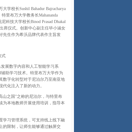
l Bahadur Bajracharya
士，特里布万大学教务长Mahananda
技大学校长Binod Prasad Dhakal
oki教授等出席仪式。创新中心副主任毕小涵女
好先生作为希沃品牌代表作主旨发
仪式
发展数字内容和人工智能学习系
I辅助学习技术。特里布万大学作为
其数字化转型对于尼泊尔乃至南亚地
现代化注入了新的动力。
高山之国”之称的尼泊尔，与特里布
续为本地教师开展使用培训，指导本
置学习管理系统，可支持线上线下融
上的限制，让师生能够通过触屏交