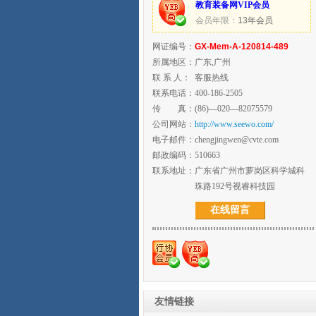
教育装备网VIP会员
会员年限：
13年会员
网证编号：
GX-Mem-A-120814-489
所属地区：
广东,广州
联 系 人：
客服热线
联系电话：
400-186-2505
传 真：
(86)—020—82075579
公司网站：
http://www.seewo.com/
电子邮件：
chengjingwen@cvte.com
邮政编码：
510663
联系地址：
广东省广州市萝岗区科学城科
珠路192号视睿科技园
在线留言
友情链接