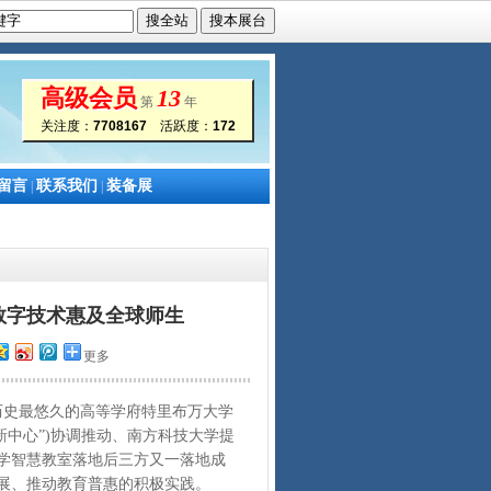
高级会员
13
第
年
关注度：
7708167
活跃度：
172
留言
联系我们
装备展
|
|
数字技术惠及全球师生
更多
历史最悠久的高等学府特里布万大学
新中心”)协调推动、南方科技大学提
学智慧教室落地后三方又一落地成
展、推动教育普惠的积极实践。