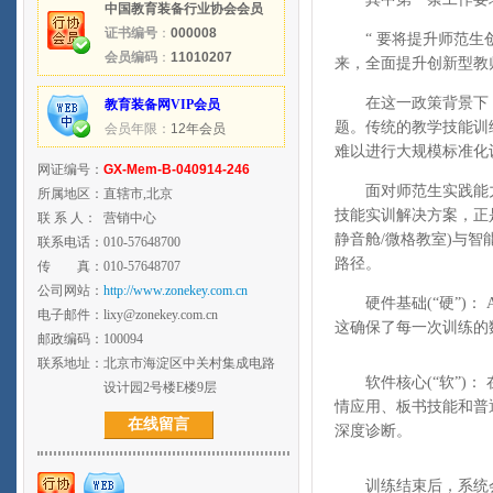
中国教育装备行业协会会员
证书编号
：
000008
“ 要将提升师范生创
会员编码
：
11010207
来，全面提升创新型教
在这一政策背景下，
教育装备网VIP会员
题。传统的教学技能训
会员年限：
12年会员
难以进行大规模标准化
网证编号：
GX-Mem-B-040914-246
面对师范生实践能力培
所属地区：
直辖市,北京
技能实训解决方案，正
联 系 人：
营销中心
静音舱/微格教室)与
联系电话：
010-57648700
路径。
传 真：
010-57648707
公司网站：
http://www.zonekey.com.cn
硬件基础(“硬”)：
电子邮件：
lixy@zonekey.com.cn
这确保了每一次训练的
邮政编码：
100094
联系地址：
北京市海淀区中关村集成电路
软件核心(“软”)：
设计园2号楼E楼9层
情应用、板书技能和普
在线留言
深度诊断。
训练结束后，系统会