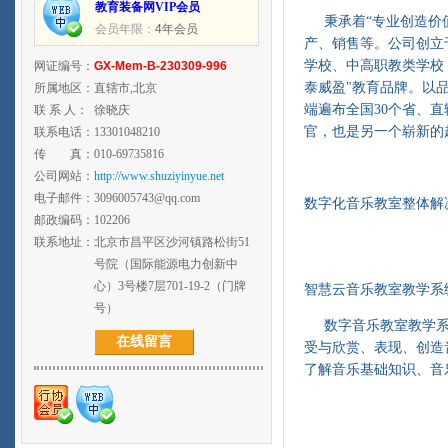
教育装备网VIP会员
秉承着“专业创造价值
会员年限：
4年会员
产、销售等。公司创立
学校、中高职教类学校
网证编号：
GX-Mem-B-230309-996
泰威盈"教育品牌。以
所属地区：
直辖市,北京
端遍布全国30个省、
联 系 人：
徐晓庆
官，也是另一个崭新的
联系电话：
13301048210
传 真：
010-69735816
公司网站：
http://www.shuziyinyue.net
电子邮件：
3096005743@qq.com
数字化音乐教室整体解
邮政编码：
102206
联系地址：
北京市昌平区沙河镇路松街51
号院（国际能源电力创新中
心）3号楼7层701-19-2（门牌
智慧云音乐教室教学系
号）
数字音乐教室教学系
在线留言
受与欣赏、表现、创造
了解音乐基础知识、音