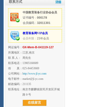
联系方式
详细
中国教育装备行业协会会员
证书编号
：
000178
会员编码
：
32011301
教育装备网VIP会员
会员年限：
23年会员
网证编号：
GX-Mem-B-041119-127
所属地区：
江苏,南京
联 系 人：
周先生
联系电话：
13905160689
传 真：
025-84453669
公司网站：
http://www.jl-yc.com
电子邮件：
market@jl-yc.com
邮政编码：
211135
联系地址：
南京市麒麟镇富民开发区开城
路９号
在线留言