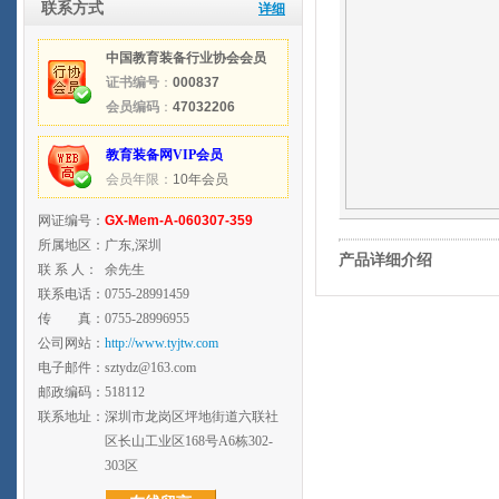
联系方式
详细
中国教育装备行业协会会员
证书编号
：
000837
会员编码
：
47032206
教育装备网VIP会员
会员年限：
10年会员
网证编号：
GX-Mem-A-060307-359
所属地区：
广东,深圳
产品详细介绍
联 系 人：
余先生
联系电话：
0755-28991459
传 真：
0755-28996955
公司网站：
http://www.tyjtw.com
电子邮件：
sztydz@163.com
邮政编码：
518112
联系地址：
深圳市龙岗区坪地街道六联社
区长山工业区168号A6栋302-
303区