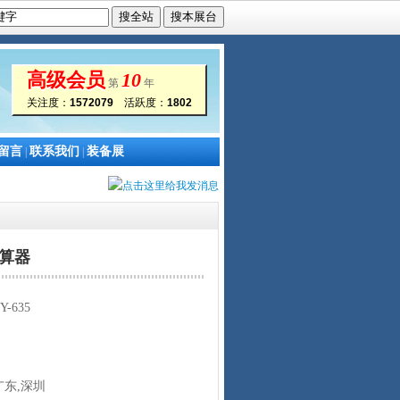
高级会员
10
第
年
关注度：
1572079
活跃度：
1802
留言
联系我们
装备展
|
|
计算器
-635
东,深圳