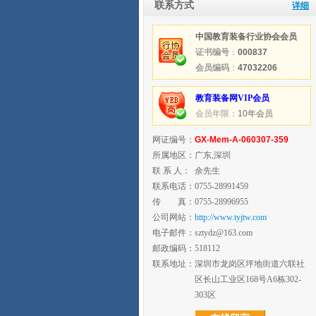
联系方式
详细
中国教育装备行业协会会员
证书编号
：
000837
会员编码
：
47032206
教育装备网VIP会员
会员年限：
10年会员
网证编号：
GX-Mem-A-060307-359
所属地区：
广东,深圳
联 系 人：
余先生
联系电话：
0755-28991459
传 真：
0755-28996955
公司网站：
http://www.tyjtw.com
电子邮件：
sztydz@163.com
邮政编码：
518112
联系地址：
深圳市龙岗区坪地街道六联社
区长山工业区168号A6栋302-
303区