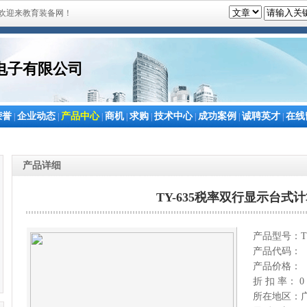
欢迎来教育装备网！
电子有限公司
荣誉
企业动态
产品中心
商机
求购
技术中心
成功案例
诚聘英才
在线
|
|
|
|
|
|
|
|
产品详细
TY-635税率双行显示台式
产品型号：TY
产品代码：
产品价格：
折 扣 率： 0
所在地区：广