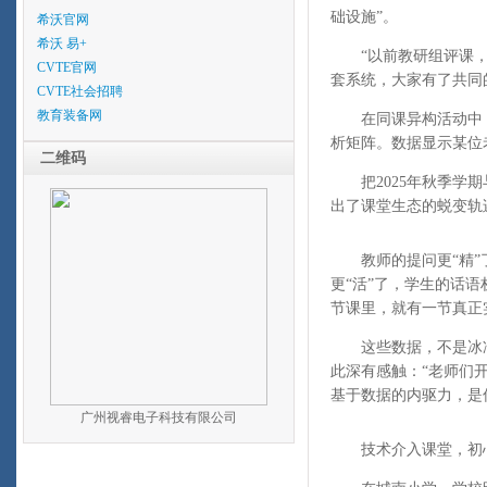
础设施”。
希沃官网
希沃 易+
“以前教研组评课，你
CVTE官网
套系统，大家有了共同
CVTE社会招聘
教育装备网
在同课异构活动中，
析矩阵。数据显示某位
二维码
把2025年秋季学期
出了课堂生态的蜕变轨
教师的提问更“精”了
更“活”了，学生的话语
节课里，就有一节真正
这些数据，不是冰冷
此深有感触：“老师们
基于数据的内驱力，是
广州视睿电子科技有限公司
技术介入课堂，初心