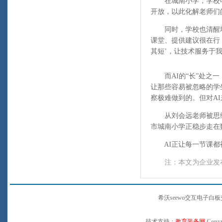
在城南小学，学校明确
开放，以此化解老师们
同时，学校也清醒地认
课堂、提供建议很在行
其短’，让技术服务于
而AI的“长”处之一
让那些容易被忽略的学
察极难做到的。但对A
从刘会远老师被思维
市城南小学正稳步走在
AI正让每一节课都被
注：本文为企业发
希沃seewo交互电子
技术支持：
教育装备网
Copyr