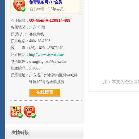
教育装备网VIP会员
会员年限：
13年会员
网证编号：
GX-Mem-A-120814-489
所属地区：
广东,广州
联 系 人：
客服热线
联系电话：
400-186-2505
传 真：
(86)—020—82075579
公司网站：
http://www.seewo.com/
电子邮件：
chengjingwen@cvte.com
邮政编码：
510663
联系地址：
广东省广州市萝岗区科学城科
注：本文为企业发
珠路192号视睿科技园
在线留言
友情链接