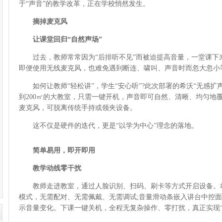
于“声音”的教学改革，正在学校悄然发生。
摘掉麦克风
让课堂回归“自然声场”
过去，教师常常因为“后排听不见”而被迫提高音量，一堂课下来
即便使用无线麦克风，也难免遇到断连、啸叫、声音时而忽大忽小
如何让教师“轻松讲”，学生“安心听”?此次部署的希沃“无感扩声
到200㎡的大教室，只需一键开机，声音即可自然、清晰、均匀地
麦克风，可脱离传统手持或领夹设备。
这不仅是硬件的迭代，更是“以学为中心”理念的落地。
简单易用，即开即用
教学动线零干扰
教师走进教室，通过人脸识别、扫码、刷卡等方式开启设备。希
模式，无需配对、无需佩戴、无需调试;音量滑动条嵌入讲台中控
示音量变化。下课一键关机，全程无复杂操作、零打扰，真正实现“