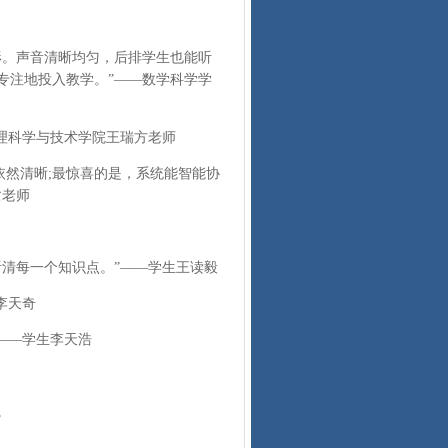
。声音清晰均匀，后排学生也能听
专注地投入教学。”——数学科学学
理科学与技术学院王瑞方老师
然清晰;最惊喜的是，系统能智能协
鹭老师
清每一个知识点。”——学生王读毅
李天奇
——学生李天浩
。