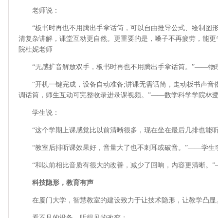
老师说：
“板书时再也不用腾出手拿话筒，可以自由推导公式、绘制图形
清复杂讲解，课堂互动更自然。更重要的是，嗓子不再疲劳，能更
院杜妮老师
“无感扩音解放双手，板书时再也不用腾出手拿话筒。”——物
“开机一键完成，设备自动准备;讲课无需话筒，走动板书声音依
调话筒，师生互动可完整收录进录课视频。”——数学科学学院林
学生说：
“这个学期上课感觉比以前清晰很多，现在坐在最后几排也能听
“教室后排听课效果好，音量大了也不刺耳或破音。”——学生
“和以前相比音质有很大的改善，减少了回响，内容更清晰。”
科技隐形，教育有声
在厦门大学，智慧教室的建设致力于让技术隐形，让教学凸显
看不见的设备，听得见的改变；