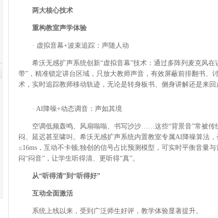
两大核心技术
重构教室声学体验
· 虚拟音幕+波束追踪：声随人动
希沃无感扩声系统创新“虚拟音幕”技术：通过多阵列麦克风在讲
带”，精准锁定讲台区域，只放大教师声音，有效屏蔽前排翻书、讨
术，实时追踪教师移动轨迹，无论是转身板书、侧身讲解还是来回
· AI降噪+动态调音：声如其境
空调低频轰鸣、风扇嗡嗡、书写沙沙……这些“背景音”常被传
闷、延迟甚至啸叫。希沃无感扩声系统内置教室专属AI降噪算法
≤16ms，互动不卡顿;独创的信号占比预测模型，可实时平衡音量
闷“闷音”，让学生听得清、更听得“真”。
从“听得清”到“听得好”
互动全面激活
系统上线以来，受到广泛师生好评，教学体验显著提升。