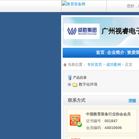
您好，
广州视睿电
首页
企业简介
资质
|
|
当前位置：
专区首页
>
成功案例
> 正文
产品目录
数字化环境
联系方式
详细
中国教育装备行业协会会员
证书编号
：
001847
会员编码
：
44010606