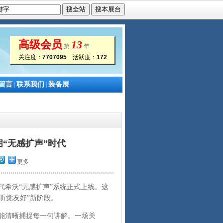
高级会员
13
第
年
关注度：
7707095
活跃度：
172
留言
联系我们
装备展
|
|
“无感扩声”时代
更多
希沃“无感扩声”系统正式上线。这
“听觉友好”新阶段。
能清晰捕捉每一句讲解。一场关