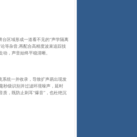
台区域形成一道看不见的“声学隔离
论等杂音;再配合高精度波束追踪技
走动，声音始终平稳清晰。
统系统一并收录，导致扩声易出现发
，毫秒级识别并过滤环境噪声，延时
与音质，既防止刺耳“爆音”，也杜绝沉