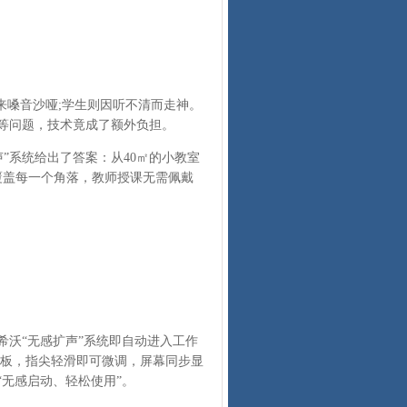
嗓音沙哑;学生则因听不清而走神。
等问题，技术竟成了额外负担。
”系统给出了答案：从40㎡的小教室
覆盖每一个角落，教师授课无需佩戴
沃“无感扩声”系统即自动进入工作
面板，指尖轻滑即可微调，屏幕同步显
无感启动、轻松使用”。